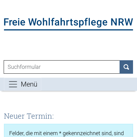
Direkt zum Inhalt der Seite springen
Direkt zur Hauptnavigation springen
L
Suchen nach:
Such
Menü
Neuer Termin:
Felder, die mit einem * gekennzeichnet sind, sind