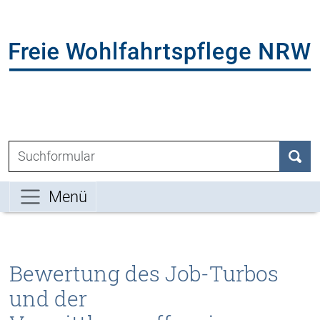
Direkt zum Inhalt der Seite springen
Direkt zur Hauptnavigation springen
L
Suchen nach:
Such
Menü
Bewertung des Job-Turbos
und der