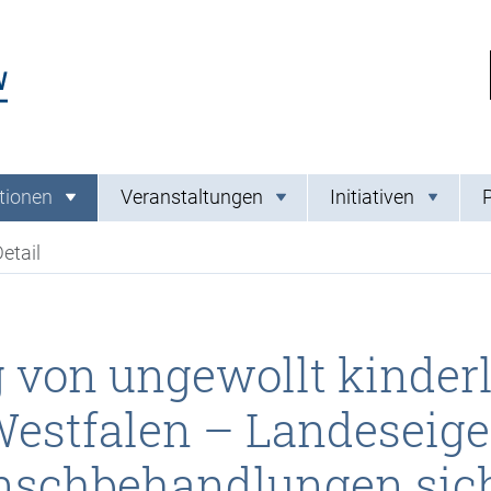
Link zur Startseite
tionen
Veranstaltungen
Initiativen
etail
g von ungewollt kinder
Westfalen – Landeseig
schbehandlungen sic