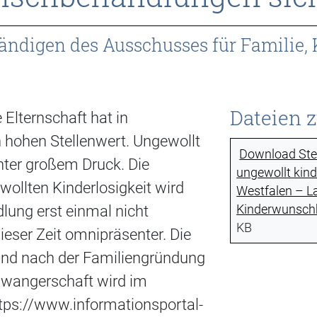
ndigen des Ausschusses für Familie,
Dateien 
 Elternschaft hat in
 hohen Stellenwert. Ungewollt
Download Ste
ter großem Druck. Die
ungewollt kind
ollten Kinderlosigkeit wird
Westfalen – L
Kinderwunschb
ung erst einmal nicht
KB
dieser Zeit omnipräsenter. Die
und nach der Familiengründung
hwangerschaft wird im
tps://www.informationsportal-