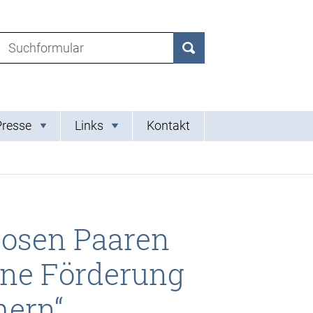
Suchen nach:
Suchen
Presse
Links
Kontakt
losen Paaren
ene Förderung
hern“