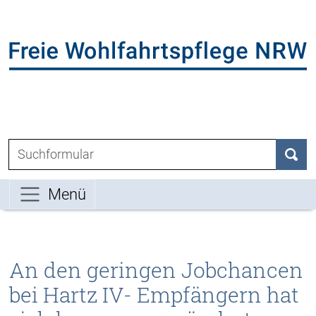
Direkt zum Inhalt der Seite springen
Direkt zur Hauptnavigation springen
L
Suchen nach:
Such
Menü
An den geringen Jobchancen
bei Hartz IV- Empfängern hat