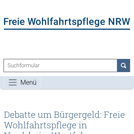
Direkt zum Inhalt der Seite springen
Direkt zur Hauptnavigation springen
L
Suchen nach:
Such
Menü
Debatte um Bürgergeld: Freie
Wohlfahrtspflege in