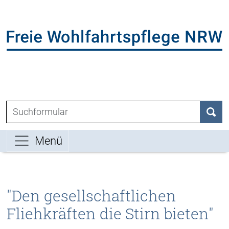
Direkt zum Inhalt der Seite springen
Direkt zur Hauptnavigation springen
L
Suchen nach:
Such
Menü
"Den gesellschaftlichen
Fliehkräften die Stirn bieten"