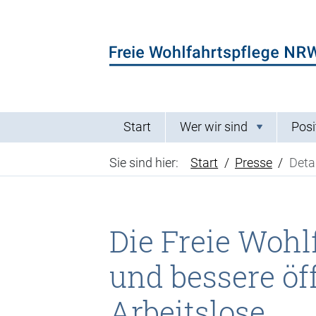
Direkt zum Inhalt der Seite springen
Direkt zur Hauptnavigation springen
Start
Wer wir sind
Posi
Sie sind hier:
Start
Presse
Detai
Die Freie Wohl
und bessere öf
Arbeitslose