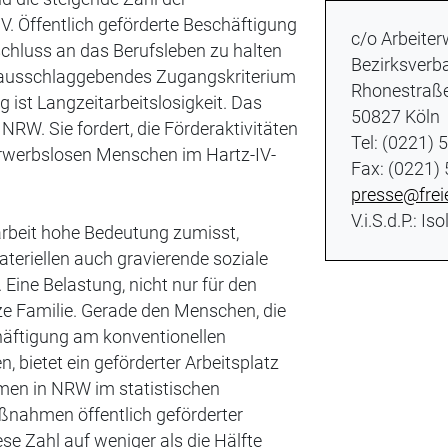
V. Öffentlich geförderte Beschäftigung
c/o Arbeiter
schluss an das Berufsleben zu halten
Bezirksverba
in ausschlaggebendes Zugangskriterium
Rhonestraße
g ist Langzeitarbeitslosigkeit. Das
50827 Köln
 NRW. Sie fordert, die Förderaktivitäten
Tel: (0221) 
 erwerbslosen Menschen im Hartz-IV-
Fax: (0221)
presse@frei
V.i.S.d.P.: I
sarbeit hohe Bedeutung zumisst,
teriellen auch gravierende soziale
Eine Belastung, nicht nur für den
nze Familie. Gerade den Menschen, die
chäftigung am konventionellen
, bietet ein geförderter Arbeitsplatz
men in NRW im statistischen
ßnahmen öffentlich geförderter
ese Zahl auf weniger als die Hälfte