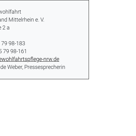
wohlfahrt
nd Mittelrhein e. V.
 2 a
5 79 98-183
 5 79 98-161
ewohlfahrtspflege-nrw.de
solde Weber, Pressesprecherin