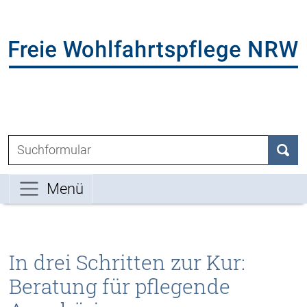
Direkt zum Inhalt der Seite springen
Direkt zur Hauptnavigation springen
L
Suchen nach:
Such
Menü
In drei Schritten zur Kur:
Beratung für pflegende