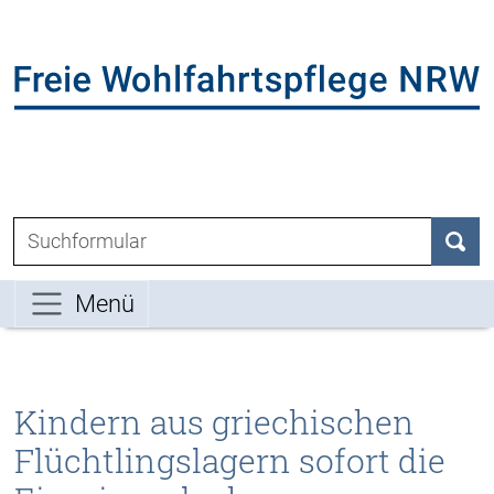
Direkt zum Inhalt der Seite springen
Direkt zur Hauptnavigation springen
L
Suchen nach:
Such
Menü
Kindern aus griechischen
Flüchtlingslagern sofort die