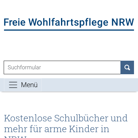
Direkt zum Inhalt der Seite springen
Direkt zur Hauptnavigation springen
L
Suchen nach:
Such
Menü
Kostenlose Schulbücher und
mehr für arme Kinder in