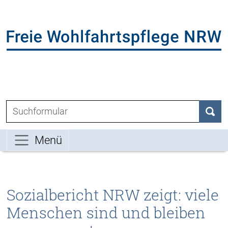
Direkt zum Inhalt der Seite springen
Direkt zur Hauptnavigation springen
L
Suchen nach:
Such
Menü
Sozialbericht NRW zeigt: viele
Menschen sind und bleiben