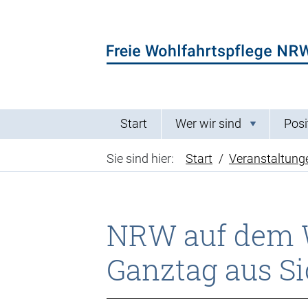
Direkt zum Inhalt der Seite springen
Direkt zur Hauptnavigation springen
Start
Wer wir sind
Posi
Sie sind hier:
Start
Veranstaltung
NRW auf dem W
Ganztag aus Sic