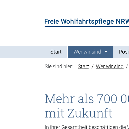
Direkt zum Inhalt der Seite springen
Direkt zur Hauptnavigation springen
Start
Wer wir sind
Posi
Sie sind hier:
Start
Wer wir sind
Mehr als 700 0
mit Zukunft
In ihrer Gesamtheit beschäftigen die 