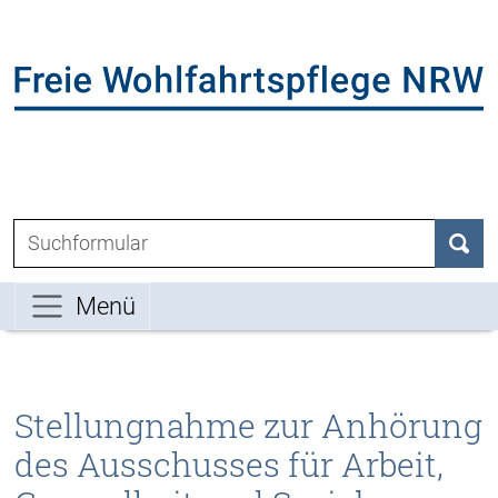
Direkt zum Inhalt der Seite springen
Direkt zur Hauptnavigation springen
L
Suchen nach:
Such
Menü
Stellungnahme zur Anhörung
des Ausschusses für Arbeit,