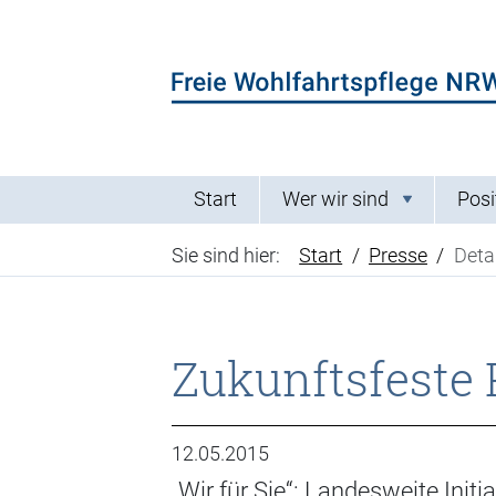
Direkt zum Inhalt der Seite springen
Direkt zur Hauptnavigation springen
Start
Wer wir sind
Posi
Sie sind hier:
Start
Presse
Detai
Zukunftsfeste 
12.05.2015
„Wir für Sie“: Landesweite Init