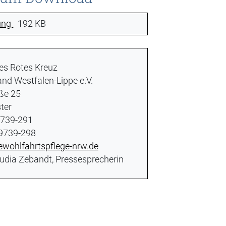
lung
192 KB
es Rotes Kreuz
nd Westfalen-Lippe e.V.
aße 25
ter
 9739-291
 9739-298
ewohlfahrtspflege-nrw.de
Claudia Zebandt, Pressesprecherin