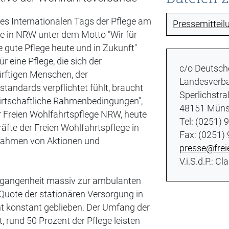
es Internationalen Tags der Pflege am
Pressemittei
e in NRW unter dem Motto "Wir für
ine gute Pflege heute und in Zukunft"
ür eine Pflege, die sich der
c/o Deutsch
ürftigen Menschen, der
Landesverba
andards verpflichtet fühlt, braucht
Sperlichstr
 wirtschaftliche Rahmenbedingungen",
48151 Müns
er Freien Wohlfahrtspflege NRW, heute
Tel: (0251)
äfte der Freien Wohlfahrtspflege in
Fax: (0251)
 Rahmen von Aktionen und
presse@frei
V.i.S.d.P.: 
Vergangenheit massiv zur ambulanten
e Quote der stationären Versorgung in
nt konstant geblieben. Der Umfang der
 rund 50 Prozent der Pflege leisten