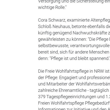
Versorgung und die Sicherstellung ei
wichtige Rolle."
Cora Schwarz, examinierte Altenpflege
Schloß Neuhaus, betonte ebenfalls d
künftig genügend Nachwuchskräfte z
gewährleisten zu können: "Die Pflege
selbstbewusste, verantwortungsvolle M
bereit sind, sich für andere Menschen
denn: "Pflege ist und bleibt spannend.
Die Freie Wohlfahrtspflege in NRW ist 
der Pflege: Engagiert und professione
und Mitarbeiter der Wohlfahrtsverbän
zahlreiche Ehrenamtliche - tagtäglic
379 Tagespflegeeinrichtungen und 1.
Freien Wohlfahrtspflege Pflegebedürf
Informationen zur Initiative und den Ak