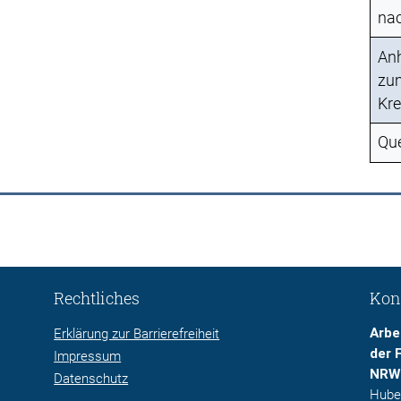
nac
Anh
zu
Kre
Que
Rechtliches
Kon
Arbe
Erklärung zur Barrierefreiheit
der 
Impressum
NRW
Datenschutz
Hube