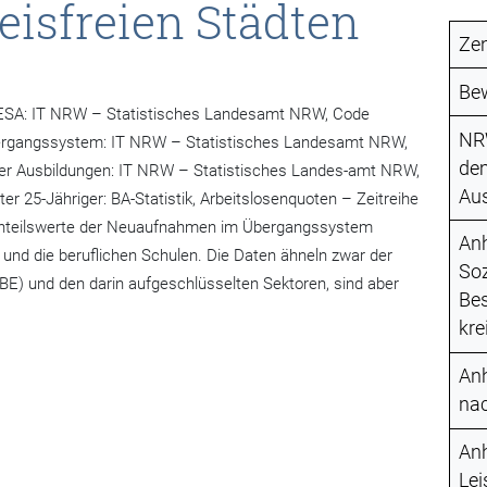
eisfreien Städten
Ze
Be
 ESA: IT NRW – Statistisches Landesamt NRW, Code
NRW
bergangssystem: IT NRW – Statistisches Landesamt NRW,
de
ler Ausbildungen: IT NRW – Statistisches Landes-amt NRW,
Aus
r 25-Jähriger: BA-Statistik, Arbeitslosenquoten – Zeitreihe
 Anteilswerte der Neuaufnahmen im Übergangssystem
Anh
und die beruflichen Schulen. Die Daten ähneln zwar der
Soz
ABE) und den darin aufgeschlüsselten Sektoren, sind aber
Bes
kre
Anh
nac
Anh
Lei