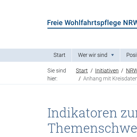
Direkt zum Inhalt der Seite springen
Direkt zur Hauptnavigation springen
Start
Wer wir sind
Posi
Sie sind
Start
Initiativen
NRW-
hier:
Anhang mit Kreisdaten
Indikatoren z
Themenschwer